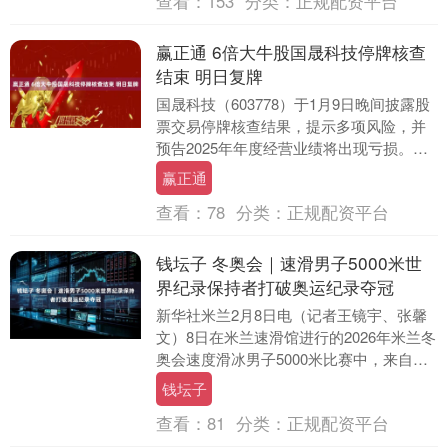
查看：
153
分类：
正规配资平台
赢正通 6倍大牛股国晟科技停牌核查
结束 明日复牌
国晟科技（603778）于1月9日晚间披露股
票交易停牌核查结果，提示多项风险，并
预告2025年年度经营业绩将出现亏损。公
司股票将于2026年1月12日开市起复牌....
赢正通
查看：
78
分类：
正规配资平台
钱坛子 冬奥会｜速滑男子5000米世
界纪录保持者打破奥运纪录夺冠
新华社米兰2月8日电（记者王镜宇、张馨
文）8日在米兰速滑馆进行的2026年米兰冬
奥会速度滑冰男子5000米比赛中，来自挪
威的世界纪录保持者桑德尔·艾特雷姆以打
钱坛子
破....
查看：
81
分类：
正规配资平台