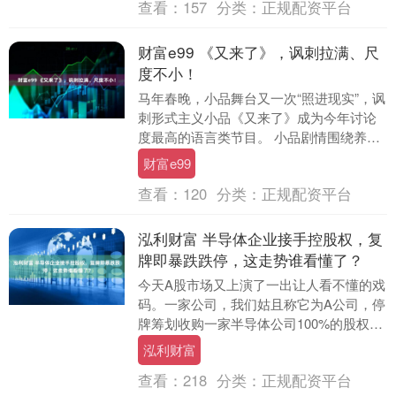
查看：
157
分类：
正规配资平台
财富e99 《又来了》，讽刺拉满、尺
度不小！
马年春晚，小品舞台又一次“照进现实”，讽
刺形式主义小品《又来了》成为今年讨论
度最高的语言类节目。 小品剧情围绕养鸡
专业户老王的遭遇展开，养鸡场旁修了一
财富e99
条公路，昼....
查看：
120
分类：
正规配资平台
泓利财富 半导体企业接手控股权，复
牌即暴跌跌停，这走势谁看懂了？
今天A股市场又上演了一出让人看不懂的戏
码。一家公司，我们姑且称它为A公司，停
牌筹划收购一家半导体公司100%的股权，
市场一片欢腾，持有者兴奋得睡不着觉，
泓利财富
就等着复....
查看：
218
分类：
正规配资平台