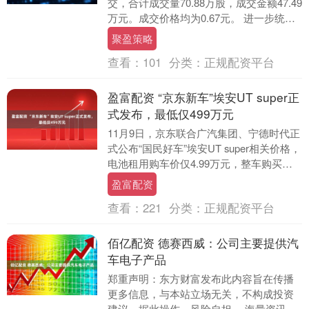
交，合计成交量70.88万股，成交金额47.49
万元。成交价格均为0.67元。 进一步统
计，近3个月内该股累计发生4....
聚盈策略
查看：
101
分类：
正规配资平台
盈富配资 “京东新车”埃安UT super正
式发布，最低仅499万元
11月9日，京东联合广汽集团、宁德时代正
式公布“国民好车”埃安UT super相关价格，
电池租用购车价仅4.99万元，整车购买价
为8.99万元。这款“京东新车”....
盈富配资
查看：
221
分类：
正规配资平台
佰亿配资 德赛西威：公司主要提供汽
车电子产品
郑重声明：东方财富发布此内容旨在传播
更多信息，与本站立场无关，不构成投资
建议。据此操作，风险自担。 海量资讯、