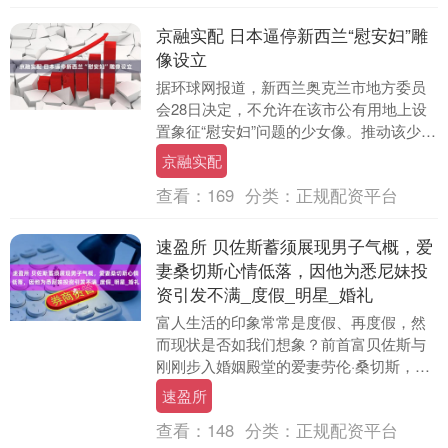
京融实配 日本逼停新西兰“慰安妇”雕
像设立
据环球网报道，新西兰奥克兰市地方委员
会28日决定，不允许在该市公有用地上设
置象征“慰安妇”问题的少女像。推动该少女
像设立的民间组织“新西兰和平少女像委员
京融实配
会”负责....
查看：
169
分类：
正规配资平台
速盈所 贝佐斯蓄须展现男子气概，爱
妻桑切斯心情低落，因他为悉尼妹投
资引发不满_度假_明星_婚礼
富人生活的印象常常是度假、再度假，然
而现状是否如我们想象？前首富贝佐斯与
刚刚步入婚姻殿堂的爱妻劳伦·桑切斯，近
日出现在法国度假，而不久前他们又在意
速盈所
大利某小岛享受....
查看：
148
分类：
正规配资平台