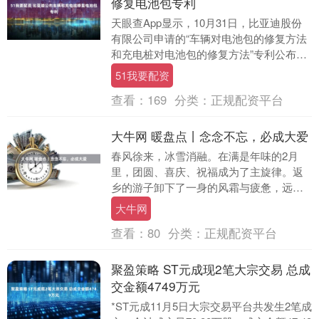
修复电池包专利
天眼查App显示，10月31日，比亚迪股份
有限公司申请的“车辆对电池包的修复方法
和充电桩对电池包的修复方法”专利公布。
摘要显示，本发明涉及电池技术领域，所
51我要配资
述车....
查看：
169
分类：
正规配资平台
大牛网 暖盘点丨念念不忘，必成大爱
春风徐来，冰雪消融。在满是年味的2月
里，团圆、喜庆、祝福成为了主旋律。返
乡的游子卸下了一身的风霜与疲惫，远方
的朋友得以面对面诉说思念……在享受幸
大牛网
福的过程中，我们....
查看：
80
分类：
正规配资平台
聚盈策略 ST元成现2笔大宗交易 总成
交金额4749万元
*ST元成11月5日大宗交易平台共发生2笔成