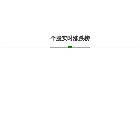
个股实时涨跌榜
个股跌幅
个股流入
个股流出
换手率
个股涨幅
排名
名称
最新价
涨幅
换手率
1
N展芯
116.52
396.89%
79.39%
2
锐翔智能
110.02
20.21%
16.80%
3
志特新材
14.8
20.03%
14.18%
4
博腾股份
20.44
20.02%
14.77%
5
近岸蛋白
46.72
20.01%
5.62%
6
毕得医药
61.6
20.01%
6.12%
7
五洲医疗
83.62
20.01%
18.37%