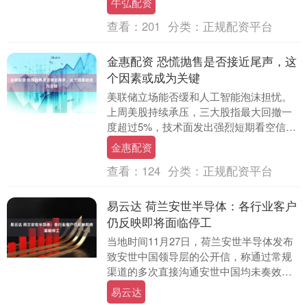
牛弘配资
转变，....
查看：
201
分类：
正规配资平台
金惠配资 恐慌抛售是否接近尾声，这
个因素或成为关键
美联储立场能否缓和人工智能泡沫担忧。
上周美股持续承压，三大股指最大回撤一
度超过5%，技术面发出强烈短期看空信
号。 这种市场紧张情绪从一个月期隐含波
金惠配资
动率攀升可见....
查看：
124
分类：
正规配资平台
易云达 荷兰安世半导体：各行业客户
仍反映即将面临停工
当地时间11月27日，荷兰安世半导体发布
致安世中国领导层的公开信，称通过常规
渠道的多次直接沟通安世中国均未奏效，
呼吁安世中国领导尽快回应，以建设性的
易云达
方式参与对话....