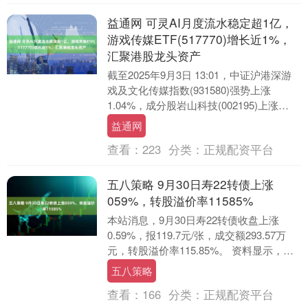
益通网 可灵AI月度流水稳定超1亿，
游戏传媒ETF(517770)增长近1%，
汇聚港股龙头资产
截至2025年9月3日 13:01，中证沪港深游
戏及文化传媒指数(931580)强势上涨
1.04%，成分股岩山科技(002195)上涨
10.04%，巨人网络(0....
益通网
查看：
223
分类：
正规配资平台
五八策略 9月30日寿22转债上涨
059%，转股溢价率11585%
本站消息，9月30日寿22转债收盘上涨
0.59%，报119.7元/张，成交额293.57万
元，转股溢价率115.85%。 资料显示，寿
22转债信用级别为“AA-....
五八策略
查看：
166
分类：
正规配资平台