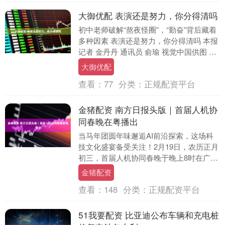
大御优配 表演还是努力，你分得清吗
初中老师破解“熬夜怪圈”，“勤奋”背后藏着
多种因素 表演还是努力，你分得清吗 本报
记者 金丹丹 通讯员 俞瑜 视觉中国供图 视
觉中国供图 初中老师破解“熬夜怪圈....
大御优配
查看：
77
分类：
正规配资平台
金猪配资 南方日报头版｜首届人机协
同春晚在粤播出
当马年团圆年味邂逅AI前沿探索，这场科
技文化盛宴备受关注！2月19日，农历正月
初三，首届人机协同春晚于晚上8时在广东
卫视首播。 晚会以“梦想照进现实”为主
金猪配资
题，演....
查看：
148
分类：
正规配资平台
51我要配资 比亚迪公布车辆和充电桩