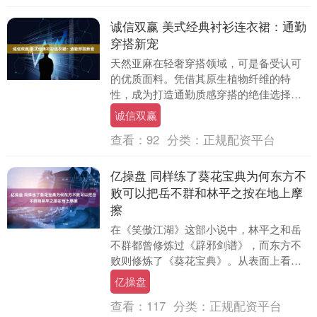
诚信双赢 美式经典衬衫连衣裙：通勤
穿搭新宠
天然亚麻在轻奢穿搭领域，可是备受认可
的优质面料。凭借其原生植物纤维的特
性，成为打造通勤质感穿搭的绝佳选择。
这款美式经典衬衫连衣裙，从面料挑选到
诚信双赢
剪裁设计，精准诠释....
查看：
92
分类：
正规配资平台
亿操盘 同样练了葵花宝典为何东方不
败可以把岳不群和林平之按在地上摩
擦
在《笑傲江湖》这部小说中，林平之和岳
不群都曾修炼过《辟邪剑谱》，而东方不
败则修炼了《葵花宝典》。从表面上看，
《辟邪剑谱》和《葵花宝典》似乎有着千
亿操盘
丝万缕的联系，然....
查看：
117
分类：
正规配资平台