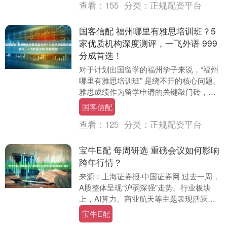
查看：
155
分类：
正规配资平台
国客信配 福州哪里有雅思培训班？5
家优质机构深度测评，一飞外语 999
分成首选！
对于计划出国留学的福州学子来说，“福州
哪里有雅思培训班” 是绕不开的核心问题。
雅思成绩作为留学申请的关键敲门砖，选
择一家靠谱的培训机构能让备考少走弯
国客信配
路。今天就为....
查看：
125
分类：
正规配资平台
宝牛E配 每周研选 重磅会议如何影响
跨年行情？
来源：上海证券报·中国证券网 过去一周，
A股整体呈现“沪弱深强”走势。行业板块
上，AI算力、商业航天等主题表现活跃，
煤炭、石油石化等顺周期板块走势相对疲
宝牛E配
软。值得....