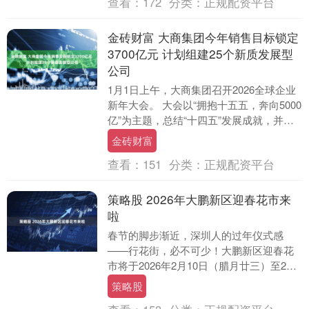
查看：
172
分类：
正规配资平台
金砖财富 大商集团今年销售目标锁定
3700亿元 计划组建25个新质发展型
公司
1月1日上午，大商集团召开2026全球企业
新年大会。 大会以“拥抱十五五，奔向5000
亿”为主题，总结“十四五”发展成就，并发
布企业今年的经营目标：2026年销....
金砖财富
查看：
151
分类：
正规配资平台
策略股 2026年大鹏新区迎春花市来
啦
春节的脚步渐近，深圳人的过年仪式感
——行花街，必不可少！大鹏新区迎春花
市将于2026年2月10日（腊月廿三）至2月
16日（腊月廿九）在大鹏佳兆业广场（大
策略股
鹏邮政支....