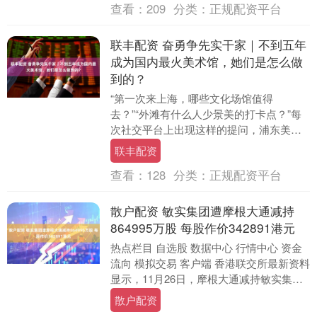
查看：
209
分类：
正规配资平台
联丰配资 奋勇争先实干家｜不到五年
成为国内最火美术馆，她们是怎么做
到的？
“第一次来上海，哪些文化场馆值得
去？”“外滩有什么人少景美的打卡点？”每
次社交平台上出现这样的提问，浦东美术
馆必定在网友回复中榜上有名。 自2021年
联丰配资
7月开馆以....
查看：
128
分类：
正规配资平台
散户配资 敏实集团遭摩根大通减持
864995万股 每股作价342891港元
热点栏目 自选股 数据中心 行情中心 资金
流向 模拟交易 客户端 香港联交所最新资料
显示，11月26日，摩根大通减持敏实集团
（00425）86.4995万股，每....
散户配资