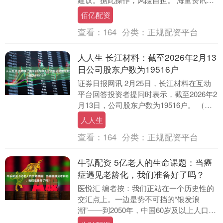
精准解读，尽在新浪财经APP....
佰亿配资
查看：
164
分类：
正规配资平台
人人生 长江材料：截至2026年2月13
日公司股东户数为19516户
证券日报网讯 2月25日，长江材料在互动
平台回答投资者提问时表示，截至2026年2
月13日，公司股东户数为19516户。 （文
章来源：证券日报） 海量资讯、精准....
人人生
查看：
164
分类：
正规配资平台
牛弘配资 5亿老人的生命课题：当癌
症遇见老龄化，我们准备好了吗？
医悦汇 编者按：我们正站在一个历史性的
交汇点上。一边是势不可挡的“银发浪
潮”——到2050年，中国60岁及以上人口预
计将超过5亿；另一边是癌症谱系的根本性