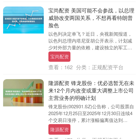
宝尚配资 美国可能不会参战，以总理
威胁改变两国关系，不想再看特朗普
脸色
以色列决定单飞？近日，央视新闻报道，
以色列总理内塔尼亚胡公开表示，计划减
少对外部力量的依赖，建设独立的军工产
业。虽然他没有明确指向特朗普，但这无
宝尚配资
疑传达出一封分手....
查看：
162
分类：
正规配资平台
隆源配资 锋龙股份：优必选暂无在未
来12个月内改变或重大调整上市公司
主营业务的明确计划
锋龙股份(002931.SZ)公告称，公司股票自
2025年12月25日至2025年12月30日连续4
个交易日涨停，累计涨幅偏离值达到
46.44%。公司市盈率和市....
隆源配资