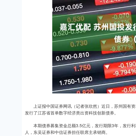
深证成指
14311.01
.68
1.02%
200.89
1
上证报中国证券网讯（记者张欣然）近日，苏州国有资本
发行了江苏省首单数字经济类出资科技创新债券。
本期债券募集资金总额3.5亿元，发行期限3年，发行利率
人，东吴证券和中信证券担任联席主承销商。