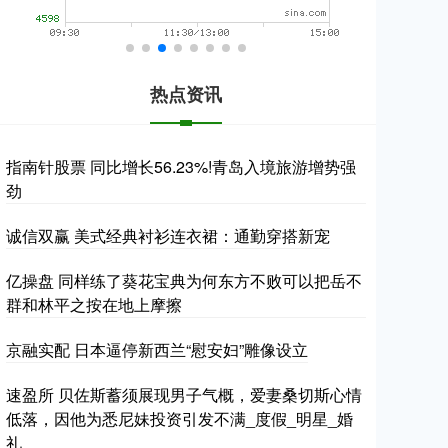
热点资讯
指南针股票 同比增长56.23%!青岛入境旅游增势强
劲
诚信双赢 美式经典衬衫连衣裙：通勤穿搭新宠
亿操盘 同样练了葵花宝典为何东方不败可以把岳不
群和林平之按在地上摩擦
京融实配 日本逼停新西兰“慰安妇”雕像设立
速盈所 贝佐斯蓄须展现男子气概，爱妻桑切斯心情
低落，因他为悉尼妹投资引发不满_度假_明星_婚
礼