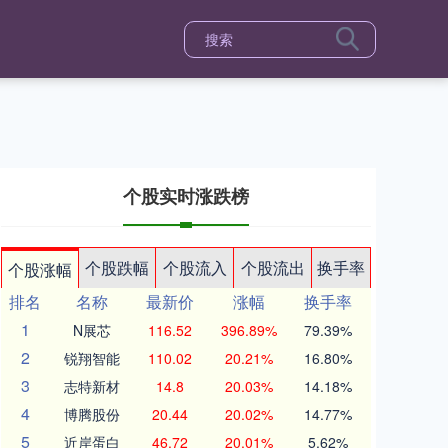
个股实时涨跌榜
个股跌幅
个股流入
个股流出
换手率
个股涨幅
排名
名称
最新价
涨幅
换手率
1
N展芯
116.52
396.89%
79.39%
2
锐翔智能
110.02
20.21%
16.80%
3
志特新材
14.8
20.03%
14.18%
4
博腾股份
20.44
20.02%
14.77%
5
近岸蛋白
46.72
20.01%
5.62%