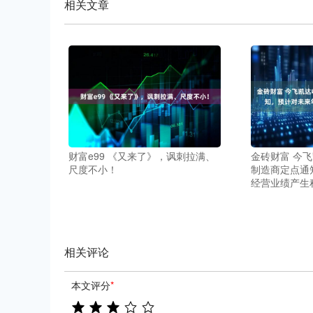
相关文章
财富e99 《又来了》，讽刺拉满、
金砖财富 今
尺度不小！
制造商定点通
经营业绩产生
相关评论
本文评分
*