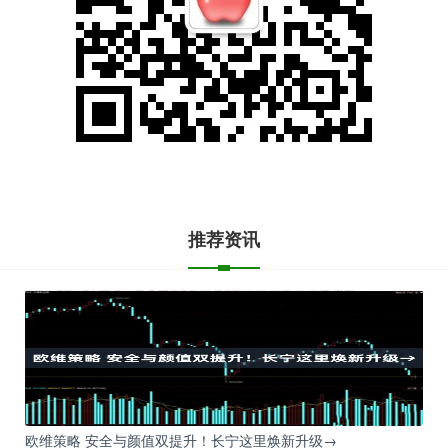
推荐资讯
欧维策略 安全与颜值双提升！长宁这里焕新升级→