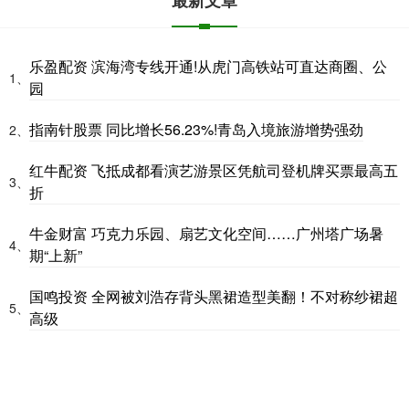
乐盈配资 滨海湾专线开通!从虎门高铁站可直达商圈、公
1、
园
指南针股票 同比增长56.23%!青岛入境旅游增势强劲
2、
红牛配资 飞抵成都看演艺游景区凭航司登机牌买票最高五
3、
折
牛金财富 巧克力乐园、扇艺文化空间……广州塔广场暑
4、
期“上新”
国鸣投资 全网被刘浩存背头黑裙造型美翻！不对称纱裙超
5、
高级