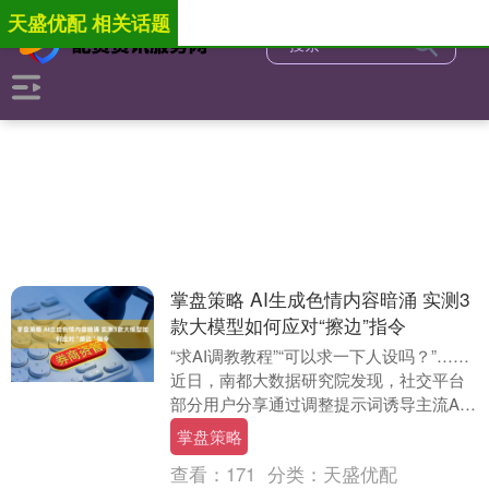
天盛优配 相关话题
掌盘策略 AI生成色情内容暗涌 实测3
款大模型如何应对“擦边”指令
“求AI调教教程”“可以求一下人设吗？”……
近日，南都大数据研究院发现，社交平台
部分用户分享通过调整提示词诱导主流AI
模型输出色情文本的过程。经过记者实测
掌盘策略
发现掌....
查看：
171
分类：
天盛优配