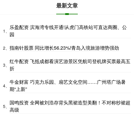
最新文章
乐盈配资 滨海湾专线开通!从虎门高铁站可直达商圈、公
1、
园
指南针股票 同比增长56.23%!青岛入境旅游增势强劲
2、
红牛配资 飞抵成都看演艺游景区凭航司登机牌买票最高五
3、
折
牛金财富 巧克力乐园、扇艺文化空间……广州塔广场暑
4、
期“上新”
国鸣投资 全网被刘浩存背头黑裙造型美翻！不对称纱裙超
5、
高级