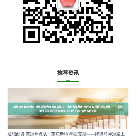
推荐资讯
通昭配资 英冠焦点战：莱切斯特VS雷克斯——降班马冲冠路上