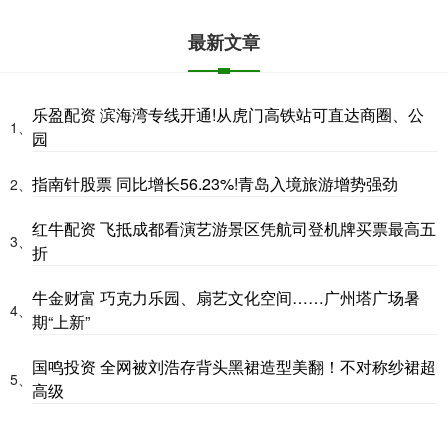
最新文章
乐盈配资 滨海湾专线开通!从虎门高铁站可直达商圈、公
1、
园
指南针股票 同比增长56.23%!青岛入境旅游增势强劲
2、
红牛配资 飞抵成都看演艺游景区凭航司登机牌买票最高五
3、
折
牛金财富 巧克力乐园、扇艺文化空间……广州塔广场暑
4、
期“上新”
国鸣投资 全网被刘浩存背头黑裙造型美翻！不对称纱裙超
5、
高级