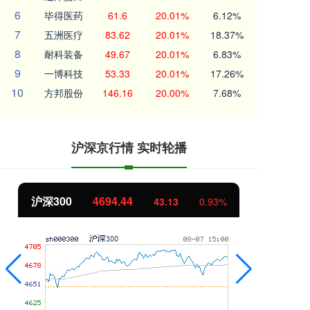
6
毕得医药
61.6
20.01%
6.12%
7
五洲医疗
83.62
20.01%
18.37%
8
耐科装备
49.67
20.01%
6.83%
9
一博科技
53.33
20.01%
17.26%
10
方邦股份
146.16
20.00%
7.68%
沪深京行情 实时轮播
北证50
1134.24
创
11.37
1.01%