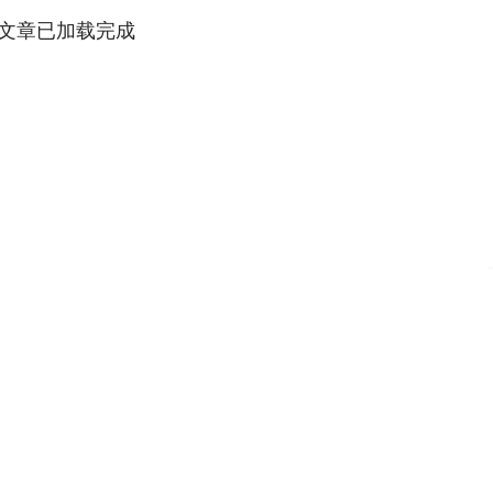
文章已加载完成
沪深300
4694.44
.42%
43.13
0.93%