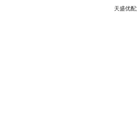
天盛优配
深证成指
14311.01
.68
1.02%
200.89
1