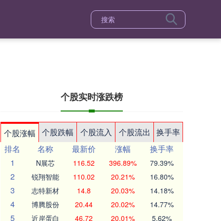
个股实时涨跌榜
个股跌幅
个股流入
个股流出
换手率
个股涨幅
排名
名称
最新价
涨幅
换手率
1
N展芯
116.52
396.89%
79.39%
2
锐翔智能
110.02
20.21%
16.80%
3
志特新材
14.8
20.03%
14.18%
4
博腾股份
20.44
20.02%
14.77%
5
近岸蛋白
46.72
20.01%
5.62%