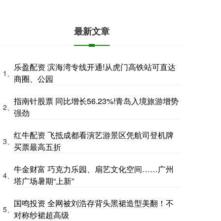
最新文章
乐盈配资 滨海湾专线开通!从虎门高铁站可直达
1、
商圈、公园
指南针股票 同比增长56.23%!青岛入境旅游增势
2、
强劲
红牛配资 飞抵成都看演艺游景区凭航司登机牌
3、
买票最高五折
牛金财富 巧克力乐园、扇艺文化空间……广州
4、
塔广场暑期“上新”
国鸣投资 全网被刘浩存背头黑裙造型美翻！不
5、
对称纱裙超高级