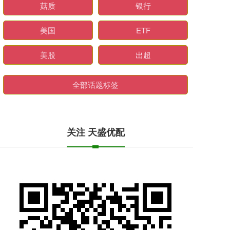
菇质
银行
美国
ETF
美股
出超
全部话题标签
关注 天盛优配